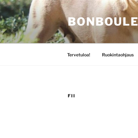
Siirry
sisältöön
BONBOULE
Tervetuloa!
Ruokintaohjaus
FII