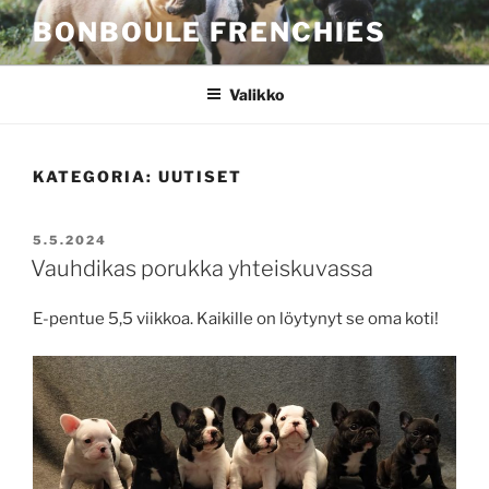
Siirry
BONBOULE FRENCHIES
sisältöön
Valikko
KATEGORIA:
UUTISET
JULKAISTU
5.5.2024
Vauhdikas porukka yhteiskuvassa
E-pentue 5,5 viikkoa. Kaikille on löytynyt se oma koti!