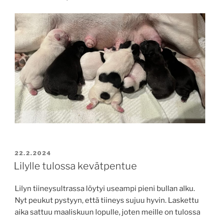
JULKAISTU
22.2.2024
Lilylle tulossa kevätpentue
Lilyn tiineysultrassa löytyi useampi pieni bullan alku.
Nyt peukut pystyyn, että tiineys sujuu hyvin. Laskettu
aika sattuu maaliskuun lopulle, joten meille on tulossa