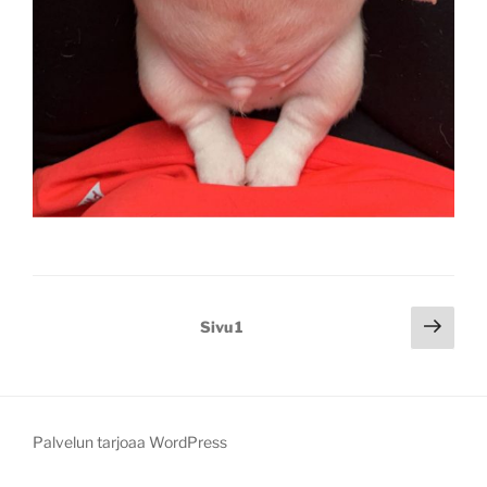
Artikkelien
Seur
Sivu
1
sivu
sivutus
Palvelun tarjoaa WordPress