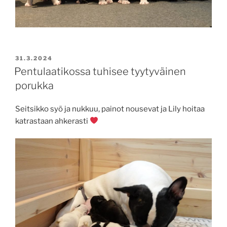
JULKAISTU
31.3.2024
Pentulaatikossa tuhisee tyytyväinen
porukka
Seitsikko syö ja nukkuu, painot nousevat ja Lily hoitaa
katrastaan ahkerasti