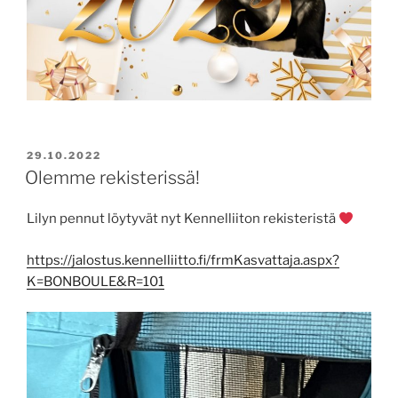
JULKAISTU
29.10.2022
Olemme rekisterissä!
Lilyn pennut löytyvät nyt Kennelliiton rekisteristä
https://jalostus.kennelliitto.fi/frmKasvattaja.aspx?
K=BONBOULE&R=101