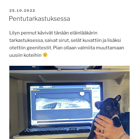
JULKAISTU
25.10.2022
Pentutarkastuksessa
Lilyn pennut kävivät tänään eläinlääkärin
tarkastuksessa, saivat sirut, selät kuvattiin ja lisäksi
otettiin geenitestit. Pian ollaan valmiita muuttamaan
uusiin koteihin