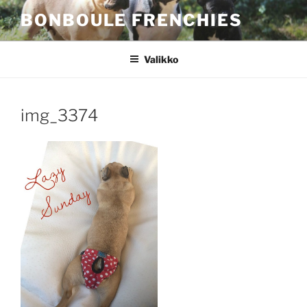
Siirry
BONBOULE FRENCHIES
sisältöön
Valikko
img_3374