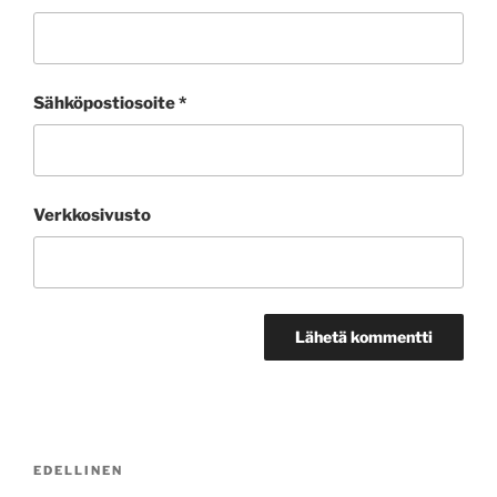
Sähköpostiosoite
*
Verkkosivusto
Artikkelien
Edellinen
EDELLINEN
selaus