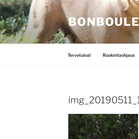
Siirry
sisältöön
BONBOULE
Tervetuloa!
Ruokintaohjaus
img_20190511_