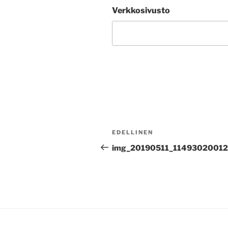
Verkkosivusto
Artikkelien
Edellinen
EDELLINEN
selaus
artikkeli
img_20190511_11493020012