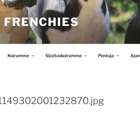
 FRENCHIES
Koiramme
Sijoituskoiramme
Pentuja
Ajan
1149302001232870.jpg