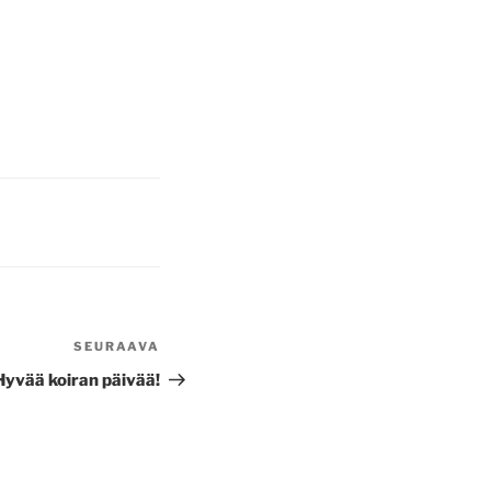
SEURAAVA
Seuraava
artikkeli
Hyvää koiran päivää!