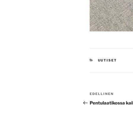
KATEGORIAT
UUTISET
Artikkelien
Edellinen
EDELLINEN
selaus
artikkeli
Pentulaatikossa kai