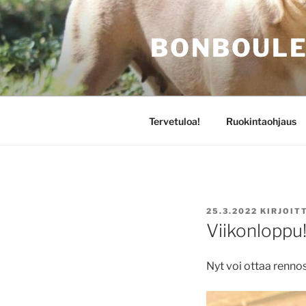
Siirry
sisältöön
BONBOULE
Tervetuloa!
Ruokintaohjaus
JULKAISTU
25.3.2022
KIRJOIT
Viikonloppu
Nyt voi ottaa renno